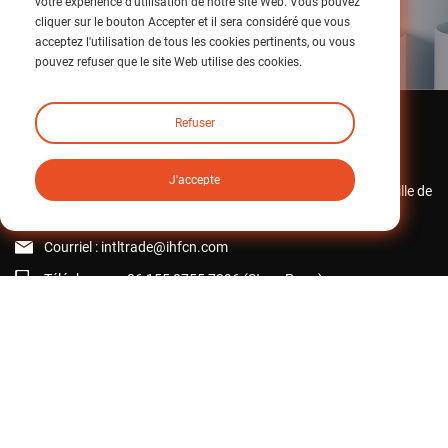
votre expérience d'utilisation de notre site Web. Vous pouvez
cliquer sur le bouton Accepter et il sera considéré que vous
Explorer
acceptez l'utilisation de tous les cookies pertinents, ou vous
pouvez refuser que le site Web utilise des cookies.
Refuser
Contactez-nous
J'accepte
Parc industriel iHF, n° 1 Mintai Road, ville de Huangjiang, ville de
Dongguan, province du Guangdong, Chine
Courriel :
intltrade@ihfcn.com
Téléphone :
+ 86 155 0755 7296 (Steve Pang)
+ 86 150 1293 8124 (Sunny Qian)
Fax : +86-0769-82868510
Retour en haut