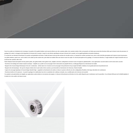
Dans les systèmes d'entraînement mécanique, les poulies et les galets tendeurs sont souvent utilisés avec des courroies plates, des courroies rondes et des composants similaires pour assurer des fonctions telles que la transmission de puissance, le
guidage de la sortie, le changement de trajectoire et la tension de la courroie. Lorsqu'ils sont utilisés spécifiquement pour la tension de la courroie, on les appelle généralement poulies tendeuses.
D'un point de vue structurel et fonctionnel, les poulies sont généralement fixées à l'arbre de transmission par des rainures de clavette ou des vis, tournant de manière synchrone avec celui-ci afin de faciliter principalement la transmission de puissance.
Les galets tendeurs, quant à eux, sont montés sur les arbres par des roulements, permettant une rotation libre sans transmission de couple. Ils servent principalement au guidage, à l'inversion de direction, à l'augmentation de l'angle d'enroulement ou à
la tension des courroies côté mené.
Notre entreprise fournit principalement des poulies plates, des galets dentés et des galets lisses, adaptés à diverses configurations de transmission et exigences opérationnelles. Leurs applications couvrent notamment les domaines suivants :
• Machines d'emballage alimentaire et pharmaceutique : Adaptées aux systèmes de convoyage et de tri nécessitant une propreté élevée, un nettoyage fréquent et un fonctionnement stable.
• Équipements d'assemblage électronique et de semi-conducteurs : utilisés dans les mécanismes de convoyage et de positionnement qui exigent de faibles vibrations et une grande précision de positionnement.
• Équipements de bureautique : tels que les disques internes des imprimantes et des scanners, qui nécessitent un fonctionnement silencieux, fluide et durable.
• Lignes de convoyage logistique et d'assemblage industriel léger : supportent un fonctionnement continu à vitesse moyenne à élevée avec des configurations flexibles et de longs intervalles de maintenance.
• Machines textiles et d'impression : Assurent le guidage et la stabilisation lors de la manutention de matériaux en bande, où un contrôle précis de la tension est essentiel.
Ces produits sont particulièrement adaptés aux applications automatisées en environnements propres, à vitesses de fonctionnement élevées et où les arrêts fréquents pour maintenance sont impossibles. Ils améliorent efficacement la fiabilité globale et
la durée de vie du système de transmission.