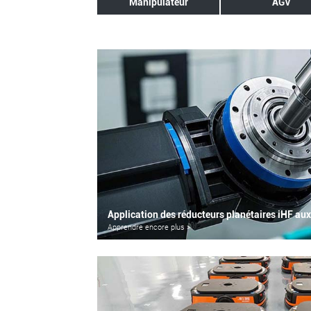
Manipulateur
AGV
Application des réducteurs planétaires iHF aux
Apprendre encore plus >