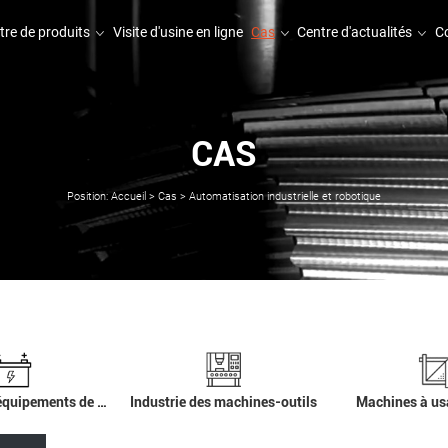
tre de produits
Visite d'usine en ligne
Cas
Centre d'actualités
C
CAS
tre de produits
Visite d'usine en ligne
Centre d'actualités
C
Position:
Accueil
>
Cas
>
Automatisation industrielle et robotique
Fabrication d'équipements de pointe
Industrie des machines-outils
Machines à us