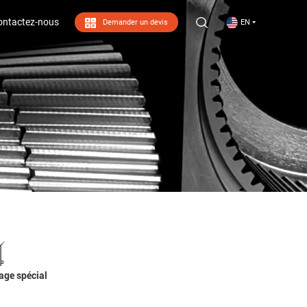
ontactez-nous
Demander un devis
EN
ontactez-nous
age spécial