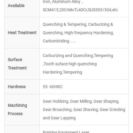
Iron, Aluminum Alloy，
Available
SCM415,20CrMoTi,40Cr,SUS303/304,etc
Quenching & Tempering, Carburizing &
Heat Treatment
Quenching, High-frequency Hardening,
Carbonitriding......
Carburizing and Quenching,Tempering
Surface
,Tooth suface high quenching
Treatment
Hardening,Tempering
Hardness
55- 60HRC
Gear Hobbing, Gear Milling, Gear Shaping,
Machining
Gear Broaching, Gear Shaving, Gear Grinding
Process
and Gear Lapping
Printing Equipment,Laser