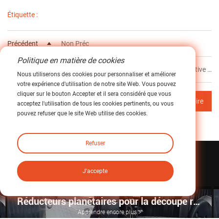
Étiquette :
Précédent
Non Préc
Politique en matière de cookies
Suivant
Réducteurs planétaires pour la découpe rotative de précision&nbsp;: amélioration du contrôle de la tension et de la précision du repérage d'impression. Scénario d'application
Nous utiliserons des cookies pour personnaliser et améliorer
votre expérience d'utilisation de notre site Web. Vous pouvez
cliquer sur le bouton Accepter et il sera considéré que vous
Retour au sommaire
acceptez l'utilisation de tous les cookies pertinents, ou vous
pouvez refuser que le site Web utilise des cookies.
Refuser
En rapport
Cas
J'accepte
Réducteurs planétaires pour la découpe rotative de précision&nbsp;: amélioration du contrôle de la tension et de la précision du repérage d'impression. Scénario d'application
 >
Apprendre encore plus >