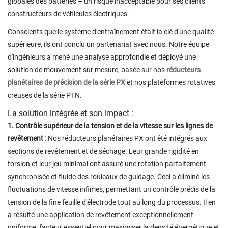
globales des batteries – un risque inacceptable pour ses clients
constructeurs de véhicules électriques.
Conscients que le système d'entraînement était la clé d'une qualité
supérieure, ils ont conclu un partenariat avec nous. Notre équipe
d'ingénieurs a mené une analyse approfondie et déployé une
solution de mouvement sur mesure, basée sur nos
réducteurs
planétaires de précision de la série PX
et nos plateformes rotatives
creuses de la série PTN.
La solution intégrée et son impact :
1. Contrôle supérieur de la tension et de la vitesse sur les lignes de
revêtement :
Nos
réducteurs planétaires PX
ont été intégrés aux
sections de revêtement et de séchage. Leur grande rigidité en
torsion et leur jeu minimal ont assuré une rotation parfaitement
synchronisée et fluide des rouleaux de guidage. Ceci a éliminé les
fluctuations de vitesse infimes, permettant un contrôle précis de la
tension de la fine feuille d'électrode tout au long du processus. Il en
a résulté une application de revêtement exceptionnellement
uniforme, facteur essentiel pour maximiser la densité énergétique et