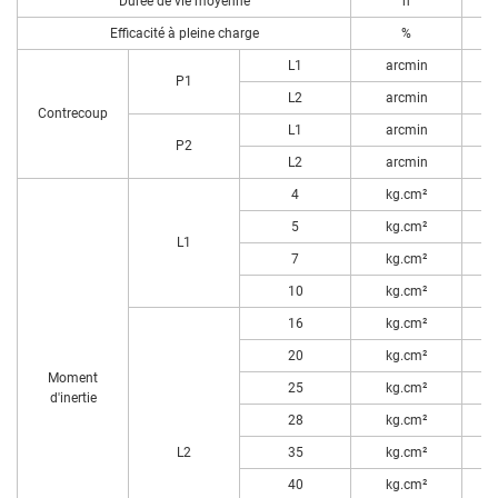
Durée de vie moyenne
h
Efficacité à pleine charge
%
L1
arcmin
P1
L2
arcmin
Contrecoup
L1
arcmin
P2
L2
arcmin
4
kg.cm²
5
kg.cm²
L1
7
kg.cm²
10
kg.cm²
16
kg.cm²
20
kg.cm²
Moment
25
kg.cm²
d'inertie
28
kg.cm²
L2
35
kg.cm²
40
kg.cm²