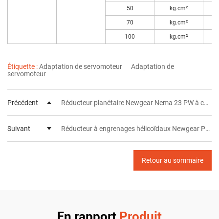
50
kg.cm²
70
kg.cm²
100
kg.cm²
Étiquette :
Adaptation de servomoteur
Adaptation de
servomoteur
Précédent
Réducteur planétaire Newgear Nema 23 PW à couple élevé et précision
Suivant
Réducteur à engrenages hélicoïdaux Newgear PXR - Support Distribution
Retour au sommaire
En rapport
Produit