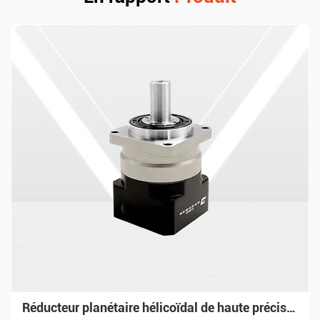
Réducteur planétaire Newgear Nema 23 PW à couple élevé et précision