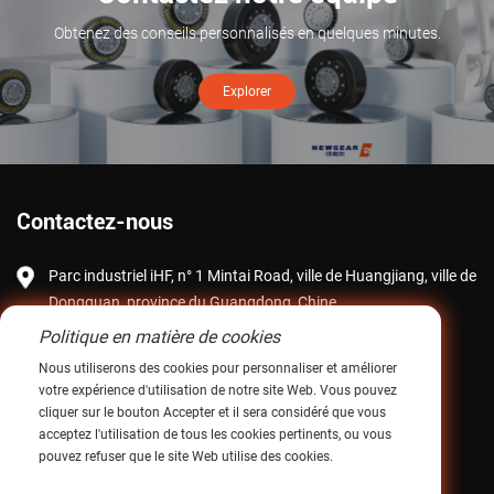
Obtenez des conseils personnalisés en quelques minutes.
Explorer
Contactez-nous
Parc industriel iHF, n° 1 Mintai Road, ville de Huangjiang, ville de
Dongguan, province du Guangdong, Chine
Politique en matière de cookies
Courriel :
intltrade@ihfcn.com
Nous utiliserons des cookies pour personnaliser et améliorer
Téléphone :
+ 86 155 0755 7296 (Steve Pang)
votre expérience d'utilisation de notre site Web. Vous pouvez
+ 86 150 1293 8124 (Sunny Qian)
cliquer sur le bouton Accepter et il sera considéré que vous
acceptez l'utilisation de tous les cookies pertinents, ou vous
Fax : +86-0769-82868510
pouvez refuser que le site Web utilise des cookies.